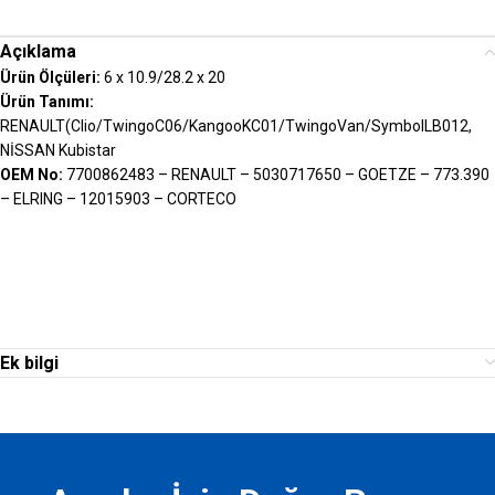
Açıklama
Ürün Ölçüleri:
6 x 10.9/28.2 x 20
Ürün Tanımı:
RENAULT(Clio/TwingoC06/KangooKC01/TwingoVan/SymbolLB012,
NİSSAN Kubistar
OEM No:
7700862483 – RENAULT – 5030717650 – GOETZE – 773.390
– ELRING – 12015903 – CORTECO
Ek bilgi