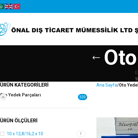
Oto
E
1
ÜRÜN KATEGORILERI
Ana Sayfa
Oto Yede
Oto Yedek Parçaları
320
ÜRÜN ÖLÇÜLERI
10 x 12,8/16,2 x 10
1