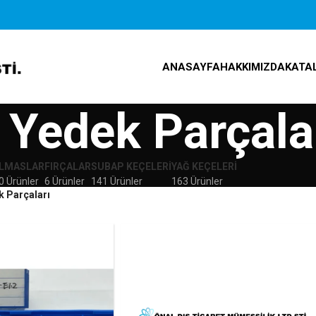
ANASAYFA
HAKKIMIZDA
KATA
 Yedek Parçala
LMASLAR
FIRÇALAR
SUBAP KEÇELERI
YAĞ KEÇELERI
0 Ürünler
6 Ürünler
141 Ürünler
163 Ürünler
k Parçaları