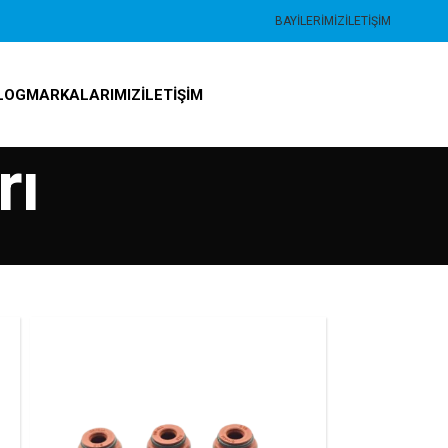
BAYILERIMIZ
İLETIŞIM
LOG
MARKALARIMIZ
İLETIŞIM
rı