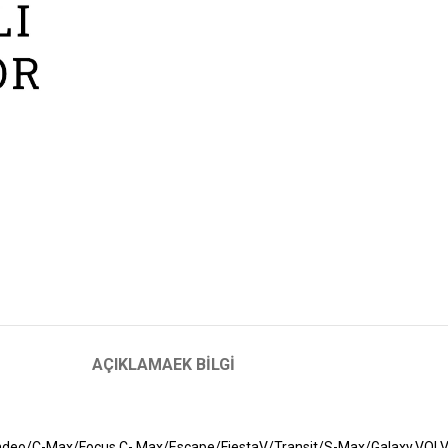
AÇIKLAMA
EK BILGI
eo/C-Max/Focus C- Max/Escape/FiestaV/Transit/S-Max/Galaxy,VO