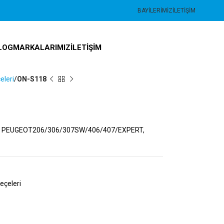
BAYILERIMIZ
İLETIŞIM
LOG
MARKALARIMIZ
İLETIŞIM
eleri
ON-S118
5, PEUGEOT206/306/307SW/406/407/EXPERT,
eçeleri