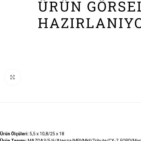
Büyütmek İçin Tıklayın
Ürün Ölçüleri:
5,5 x 10,8/25 x 18
Ürün Tanımı:
MAZDA3/5/6/Atenza/MPVMkII/Tribute/CX-7, FORD(Mond