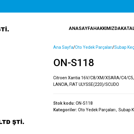
ANASAYFA
HAKKIMIZDA
KATA
Ana Sayfa
Oto Yedek Parçaları
Subap Keç
ON-S118
Citroen Xantia 16V/C8/XM/XSARA/C4/C
LANCIA, FIAT ULYSSE(220)/SCUDO
Stok kodu:
ON-S118
Kategoriler:
Oto Yedek Parçaları
,
Subap K