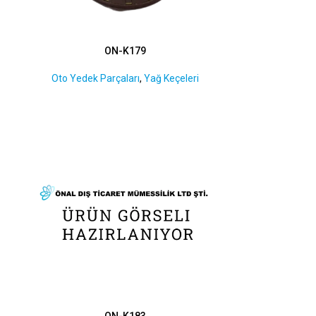
ON-K179
Oto Yedek Parçaları
,
Yağ Keçeleri
ON-K183