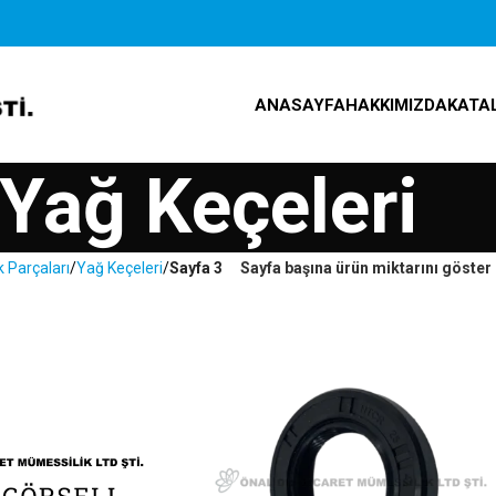
ANASAYFA
HAKKIMIZDA
KATA
Yağ Keçeleri
 Parçaları
Yağ Keçeleri
Sayfa 3
Sayfa başına ürün miktarını göster