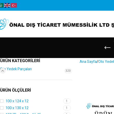
ÜRÜN KATEGORILERI
Ana Sayfa
Oto Yedek
Oto Yedek Parçaları
320
ÜRÜN ÖLÇÜLERI
100 x 124 x 12
1
100 x 130 x 12
1