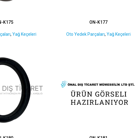
N-K175
ON-K177
çaları
,
Yağ Keçeleri
Oto Yedek Parçaları
,
Yağ Keçeleri
N-K180
ON-K181