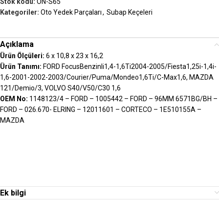
Stok kodu:
ON-S65
Kategoriler:
Oto Yedek Parçaları
,
Subap Keçeleri
Açıklama
Ürün Ölçüleri:
6 x 10,8 x 23 x 16,2
Ürün Tanımı:
FORD FocusBenzinli1,4-1,6Ti2004-2005/Fiesta1,25i-1,4i-
1,6-2001-2002-2003/Courier/Puma/Mondeo1,6Ti/C-Max1,6, MAZDA
121/Demio/3, VOLVO S40/V50/C30 1,6
OEM No:
1148123/4 – FORD – 1005442 – FORD – 96MM 6571BG/BH –
FORD – 026.670- ELRING – 12011601 – CORTECO – 1E510155A –
MAZDA
Ek bilgi