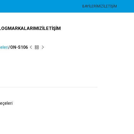
BAYILERIMIZ
İLETIŞIM
LOG
MARKALARIMIZ
İLETIŞIM
eleri
ON-S106
eçeleri