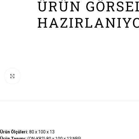
Büyütmek İçin Tıklayın
Ürün Ölçüleri:
80 x 100 x 13
Ürün Tanımı:
(ON-K82) 80 x 100 x 13 NBR