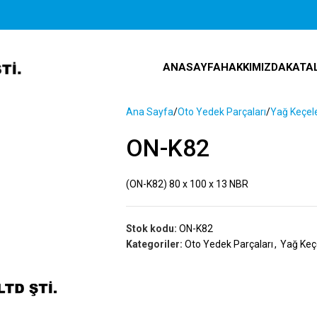
ANASAYFA
HAKKIMIZDA
KATA
Ana Sayfa
Oto Yedek Parçaları
Yağ Keçele
ON-K82
(ON-K82) 80 x 100 x 13 NBR
Stok kodu:
ON-K82
Kategoriler:
Oto Yedek Parçaları
,
Yağ Keçe