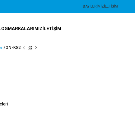
BAYILERIMIZ
İLETIŞIM
LOG
MARKALARIMIZ
İLETIŞIM
ri
ON-K82
leri