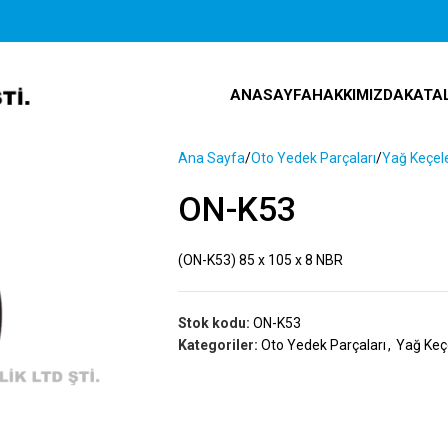
ANASAYFA
HAKKIMIZDA
KATA
Ana Sayfa
Oto Yedek Parçaları
Yağ Keçele
ON-K53
(ON-K53) 85 x 105 x 8 NBR
Stok kodu:
ON-K53
Kategoriler:
Oto Yedek Parçaları
,
Yağ Keçe