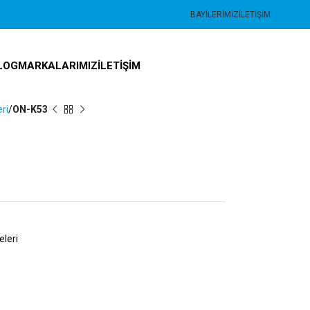
BAYILERIMIZ
İLETIŞIM
LOG
MARKALARIMIZ
İLETIŞIM
ri
ON-K53
leri