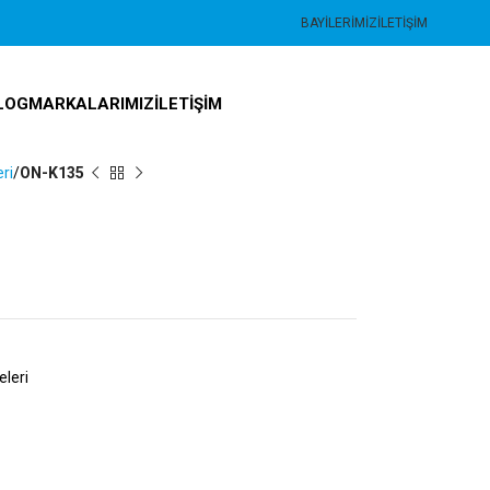
BAYILERIMIZ
İLETIŞIM
LOG
MARKALARIMIZ
İLETIŞIM
ri
ON-K135
leri