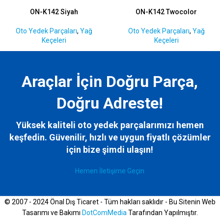
ON-K142 Siyah
ON-K142 Twocolor
Oto Yedek Parçaları
,
Yağ
Oto Yedek Parçaları
,
Yağ
Keçeleri
Keçeleri
Araçlar İçin Doğru Parça,
Doğru Adreste!
Yüksek kaliteli oto yedek parçalarımızı hemen
keşfedin. Güvenilir, hızlı ve uygun fiyatlı çözümler
için bize
şimdi ulaşın!
Hemen İletişime Geçin
© 2007 - 2024 Önal Dış Ticaret - Tüm hakları saklıdır - Bu Sitenin Web
Tasarımı ve Bakımı
DotComMedia
Tarafından Yapılmıştır.