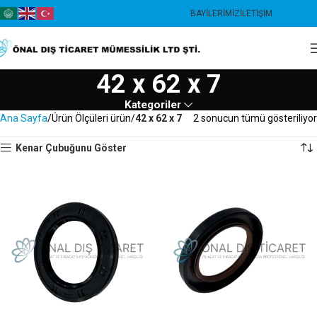
BAYILERIMIZ
İLETIŞIM
42 x 62 x 7
Kategoriler
Ana Sayfa
Ürün Ölçüleri ürün
42 x 62 x 7
2 sonucun tümü gösteriliyor
Kenar Çubuğunu Göster