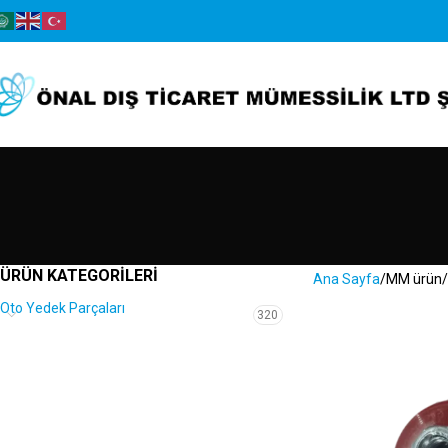
ÜRÜN KATEGORILERI
Ana Sayfa
MM ürün
Oto Yedek Parçaları
320