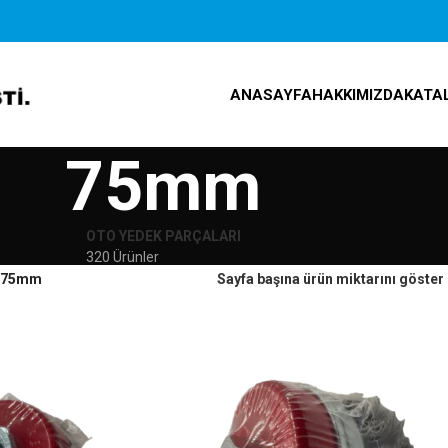
ANASAYFA
HAKKIMIZDA
KATA
75mm
OTO YEDEK PARÇALARI
320 Ürünler
75mm
Sayfa başına ürün miktarını göster