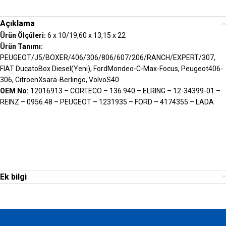
Açıklama
Ürün Ölçüleri:
6 x 10/19,60 x 13,15 x 22
Ürün Tanımı:
PEUGEOT/J5/BOXER/406/306/806/607/206/RANCH/EXPERT/307,
FIAT DucatoBox Diesel(Yeni), FordMondeo-C-Max-Focus, Peugeot406-
306, CitroenXsara-Berlingo, VolvoS40
OEM No:
12016913 – CORTECO – 136.940 – ELRING – 12-34399-01 –
REINZ – 0956.48 – PEUGEOT – 1231935 – FORD – 4174355 – LADA
Ek bilgi