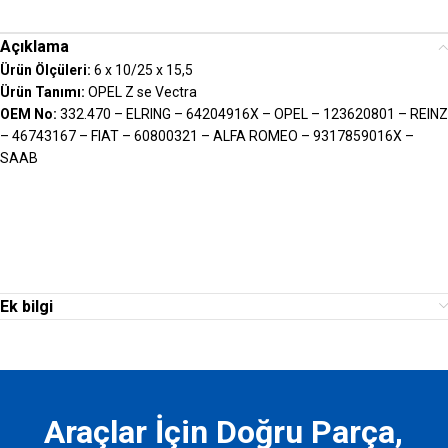
Açıklama
Ürün Ölçüleri:
6 x 10/25 x 15,5
Ürün Tanımı:
OPEL Z se Vectra
OEM No:
332.470 – ELRING – 64204916X – OPEL – 123620801 – REINZ
– 46743167 – FIAT – 60800321 – ALFA ROMEO – 9317859016X –
SAAB
Ek bilgi
Araçlar İçin Doğru Parça,