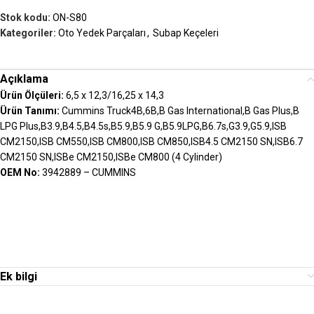
Stok kodu:
ON-S80
Kategoriler:
Oto Yedek Parçaları
,
Subap Keçeleri
Açıklama
Ürün Ölçüleri:
6,5 x 12,3/16,25 x 14,3
Ürün Tanımı:
Cummins Truck4B,6B,B Gas International,B Gas Plus,B
LPG Plus,B3.9,B4.5,B4.5s,B5.9,B5.9 G,B5.9LPG,B6.7s,G3.9,G5.9,ISB
CM2150,ISB CM550,ISB CM800,ISB CM850,ISB4.5 CM2150 SN,ISB6.7
CM2150 SN,ISBe CM2150,ISBe CM800 (4 Cylinder)
OEM No:
3942889 – CUMMINS
Ek bilgi