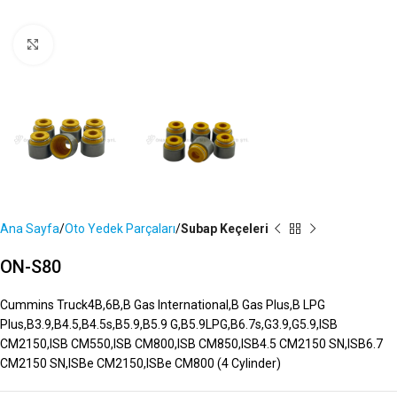
Büyütmek İçin Tıklayın
Ana Sayfa
Oto Yedek Parçaları
Subap Keçeleri
ON-S80
Cummins Truck4B,6B,B Gas International,B Gas Plus,B LPG
Plus,B3.9,B4.5,B4.5s,B5.9,B5.9 G,B5.9LPG,B6.7s,G3.9,G5.9,ISB
CM2150,ISB CM550,ISB CM800,ISB CM850,ISB4.5 CM2150 SN,ISB6.7
CM2150 SN,ISBe CM2150,ISBe CM800 (4 Cylinder)