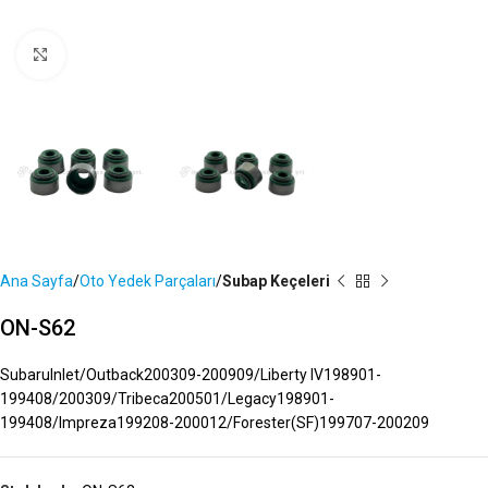
Büyütmek İçin Tıklayın
Ana Sayfa
Oto Yedek Parçaları
Subap Keçeleri
ON-S62
SubaruInlet/Outback200309-200909/Liberty IV198901-
199408/200309/Tribeca200501/Legacy198901-
199408/Impreza199208-200012/Forester(SF)199707-200209