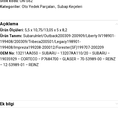
Stok kodu:
ON-S62
Kategoriler:
Oto Yedek Parçaları
,
Subap Keçeleri
Açıklama
Ürün Ölçüleri:
5,5 x 10,75/13,05 x 5 x 8,2
Ürün Tanımı:
SubaruInlet/Outback200309-200909/Liberty IV198901-
199408/200309/Tribeca200501/Legacy198901-
199408/Impreza199208-200012/Forester(SF)199707-200209
OEM No:
13211AA050 – SUBARU – 13207AA110/20 – SUBARU –
19035929 – CORTECO – P7684700 – GLASER – 70-53989-00 – REINZ
– 12-53989-01 – REINZ
Ek bilgi