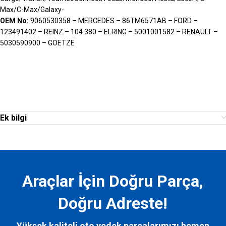
Max/C-Max/Galaxy-
OEM No:
9060530358 – MERCEDES – 86TM6571AB – FORD –
123491402 – REINZ – 104.380 – ELRING – 5001001582 – RENAULT –
5030590900 – GOETZE
Ek bilgi
Araçlar İçin Doğru Parça,
Doğru Adreste!
Yüksek kaliteli oto yedek parçalarımızı hemen