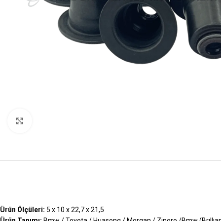
Büyütmek İçin Tıklayın
Ürün Ölçüleri:
5 x 10 x 22,7 x 21,5
Ürün Tanımı:
Bmw / Toyota / Huasong / Morgan / Zinoro /Bmw (Brıllıa