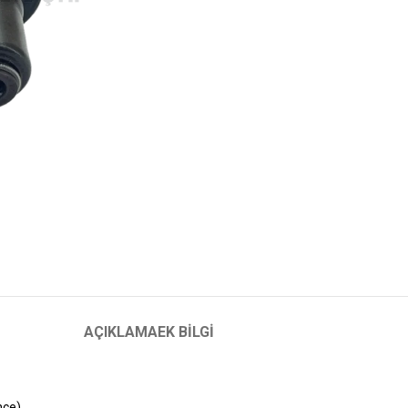
AÇIKLAMA
EK BILGI
nce)