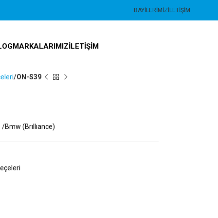
BAYILERIMIZ
İLETIŞIM
LOG
MARKALARIMIZ
İLETIŞIM
eleri
ON-S39
 /Bmw (Brıllıance)
eçeleri