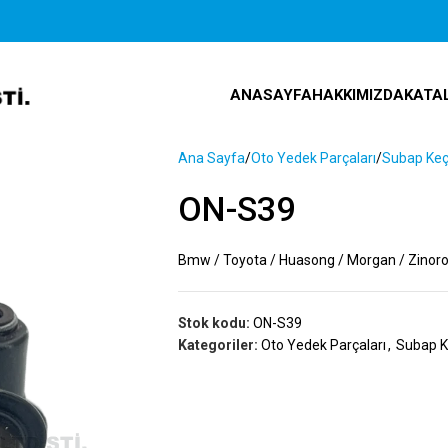
ANASAYFA
HAKKIMIZDA
KATA
Ana Sayfa
Oto Yedek Parçaları
Subap Keç
ON-S39
Bmw / Toyota / Huasong / Morgan / Zinoro
Stok kodu:
ON-S39
Kategoriler:
Oto Yedek Parçaları
,
Subap K