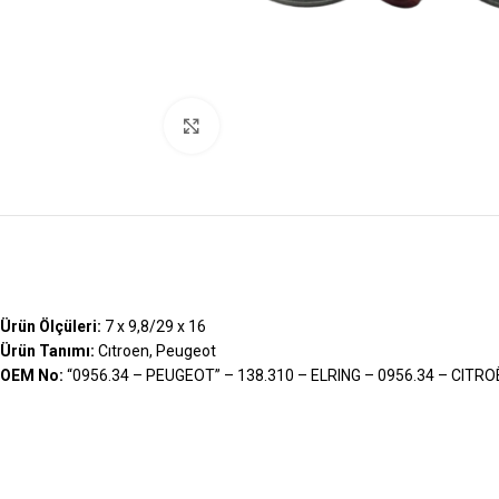
Büyütmek İçin Tıklayın
Ürün Ölçüleri:
7 x 9,8/29 x 16
Ürün Tanımı:
Cıtroen, Peugeot
OEM No:
“0956.34 – PEUGEOT” – 138.310 – ELRING – 0956.34 – CITR