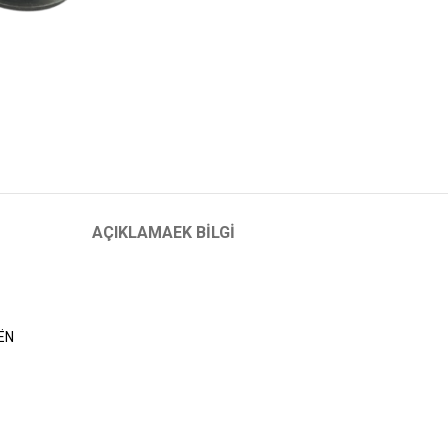
AÇIKLAMA
EK BILGI
OËN