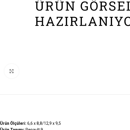
Büyütmek İçin Tıklayın
Ürün Ölçüleri:
6,6 x 8,8/12,9 x 9,5
Ürün Tanımı:
Renault 9