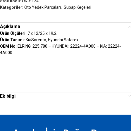
Stok kodu:
ON-S124
Kategoriler:
Oto Yedek Parçaları
,
Subap Keçeleri
Açıklama
Ürün Ölçüleri:
7 x 12/25 x 19,2
Ürün Tanımı:
KiaSorento, Hyundai Satarex
OEM No:
ELRING: 225.780 – HYUNDAI: 22224-4A000 – KIA: 22224-
4A000
Ek bilgi