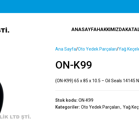
ANASAYFA
HAKKIMIZDA
KATA
Ana Sayfa
Oto Yedek Parçaları
Yağ Keçele
ON-K99
(ON-K99) 65 x 85 x 10.5 – Oil Seals 14145 
Stok kodu:
ON-K99
Kategoriler:
Oto Yedek Parçaları
,
Yağ Keçe