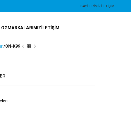
BAYILERIMIZ
İLETIŞIM
LOG
MARKALARIMIZ
İLETIŞIM
ri
ON-K99
NBR
leri