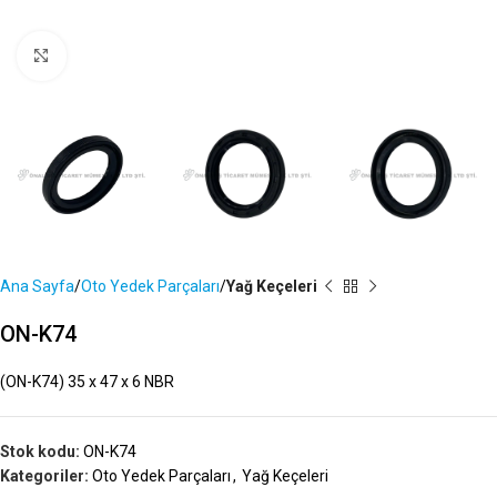
Büyütmek İçin Tıklayın
Ana Sayfa
Oto Yedek Parçaları
Yağ Keçeleri
ON-K74
(ON-K74) 35 x 47 x 6 NBR
Stok kodu:
ON-K74
Kategoriler:
Oto Yedek Parçaları
,
Yağ Keçeleri