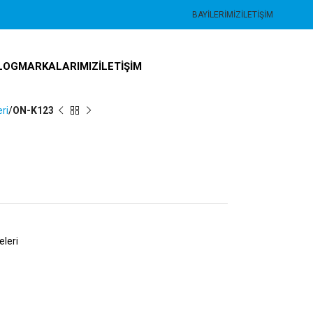
BAYILERIMIZ
İLETIŞIM
LOG
MARKALARIMIZ
İLETIŞIM
ri
ON-K123
leri