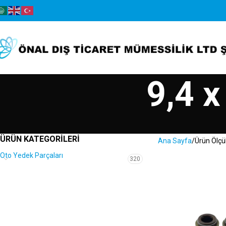
9,4 x
ÜRÜN KATEGORILERI
Ana Sayfa
Ürün Ölçü
Oto Yedek Parçaları
320