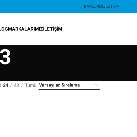
BAYILERIMIZ
İLETIŞIM
LOG
MARKALARIMIZ
İLETIŞIM
,3
24
48
Tümü