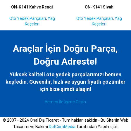
ON-K141 Kahve Rengi
ON-K141 Siyah
Oto Yedek Parçaları
,
Yağ
Oto Yedek Parçaları
,
Yağ
Keçeleri
Keçeleri
Araçlar İçin Doğru Parça,
Doğru Adreste!
Yüksek kaliteli oto yedek parçalarımızı hemen
keşfedin. Güvenilir, hızlı ve uygun fiyatlı çözümler
için bize
şimdi ulaşın!
Hemen İletişime Geçin
© 2007 - 2024 Önal Dış Ticaret - Tüm hakları saklıdır - Bu Sitenin Web
Tasarımı ve Bakımı
DotComMedia
Tarafından Yapılmıştır.