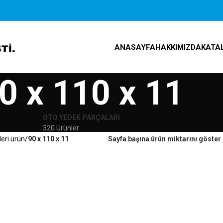
ANASAYFA
HAKKIMIZDA
KATA
0 x 110 x 11
OTO YEDEK PARÇALARI
320 Ürünler
leri ürün
90 x 110 x 11
Sayfa başına ürün miktarını göster