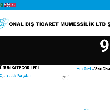
9
ÜRÜN KATEGORILERI
Ana Sayfa
Ürün Ölçü
Oto Yedek Parçaları
320