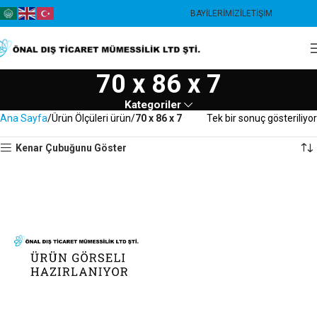
BAYILERIMIZ
İLETIŞIM
70 x 86 x 7
Kategoriler
Ana Sayfa
Ürün Ölçüleri ürün
70 x 86 x 7
Tek bir sonuç gösteriliyor
Kenar Çubuğunu Göster