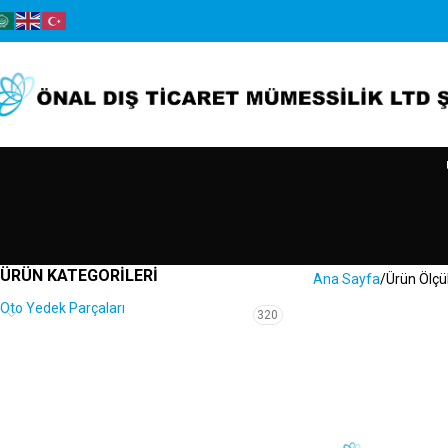
ÜRÜN KATEGORILERI
Ana Sayfa
Ürün Ölçü
Oto Yedek Parçaları
320