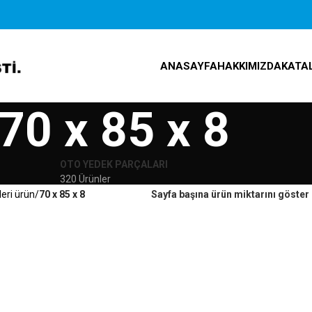
ANASAYFA
HAKKIMIZDA
KATA
70 x 85 x 8
OTO YEDEK PARÇALARI
320 Ürünler
leri ürün
70 x 85 x 8
Sayfa başına ürün miktarını göster