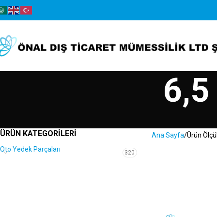
6,5
ÜRÜN KATEGORILERI
Ana Sayfa
Ürün Ölçü
Oto Yedek Parçaları
320