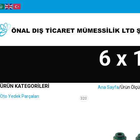
6 x 
ÜRÜN KATEGORILERI
Ana Sayfa
Ürün Ölçü
Oto Yedek Parçaları
320