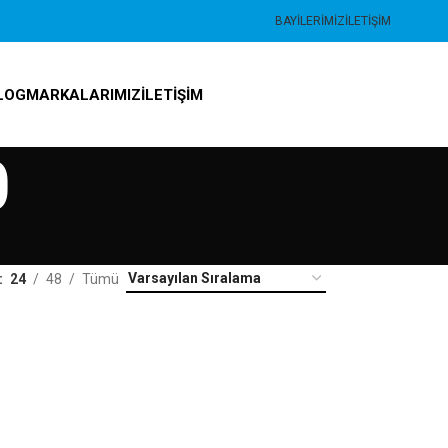
BAYILERIMIZ
İLETIŞIM
LOG
MARKALARIMIZ
İLETIŞIM
0
24
48
Tümü