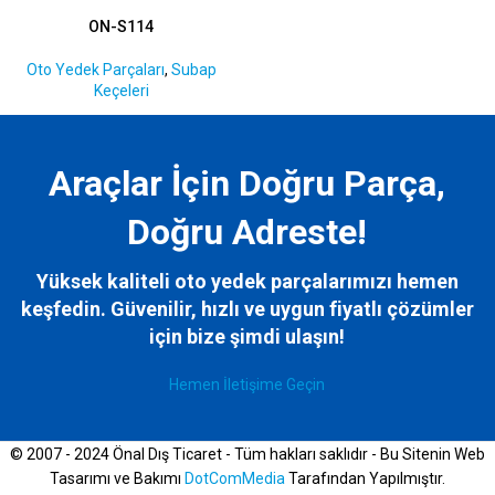
ON-S114
Oto Yedek Parçaları
,
Subap
Keçeleri
Araçlar İçin Doğru Parça,
Doğru Adreste!
Yüksek kaliteli oto yedek parçalarımızı hemen
keşfedin. Güvenilir, hızlı ve uygun fiyatlı çözümler
için bize
şimdi ulaşın!
Hemen İletişime Geçin
© 2007 - 2024 Önal Dış Ticaret - Tüm hakları saklıdır - Bu Sitenin Web
Tasarımı ve Bakımı
DotComMedia
Tarafından Yapılmıştır.