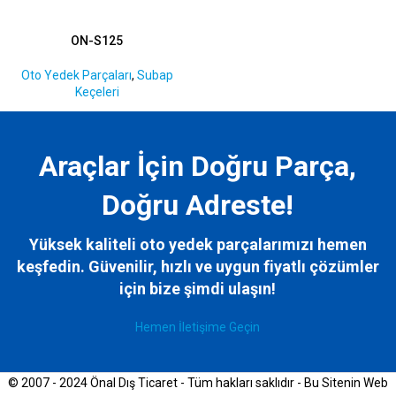
ON-S125
Oto Yedek Parçaları
,
Subap
Keçeleri
Araçlar İçin Doğru Parça,
Doğru Adreste!
Yüksek kaliteli oto yedek parçalarımızı hemen
keşfedin. Güvenilir, hızlı ve uygun fiyatlı çözümler
için bize
şimdi ulaşın!
Hemen İletişime Geçin
© 2007 - 2024 Önal Dış Ticaret - Tüm hakları saklıdır - Bu Sitenin Web