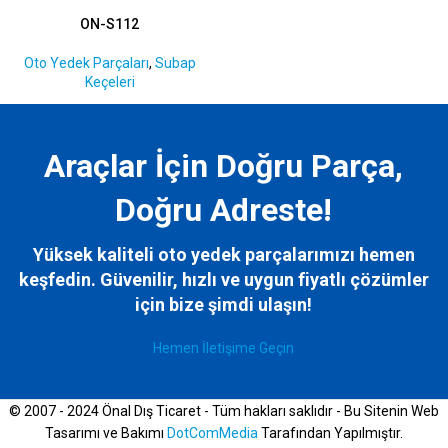
ON-S112
Oto Yedek Parçaları
,
Subap
Keçeleri
Araçlar İçin Doğru Parça,
Doğru Adreste!
Yüksek kaliteli oto yedek parçalarımızı hemen
keşfedin. Güvenilir, hızlı ve uygun fiyatlı çözümler
için bize
şimdi ulaşın!
Hemen İletişime Geçin
© 2007 - 2024 Önal Dış Ticaret - Tüm hakları saklıdır - Bu Sitenin Web
Tasarımı ve Bakımı
DotComMedia
Tarafından Yapılmıştır.