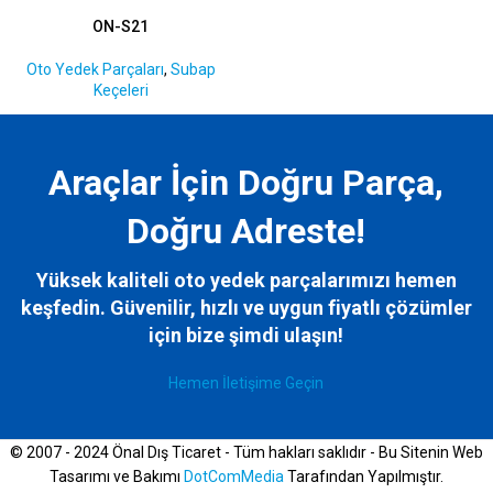
ON-S21
Oto Yedek Parçaları
,
Subap
Keçeleri
Araçlar İçin Doğru Parça,
Doğru Adreste!
Yüksek kaliteli oto yedek parçalarımızı hemen
keşfedin. Güvenilir, hızlı ve uygun fiyatlı çözümler
için bize
şimdi ulaşın!
Hemen İletişime Geçin
© 2007 - 2024 Önal Dış Ticaret - Tüm hakları saklıdır - Bu Sitenin Web
Tasarımı ve Bakımı
DotComMedia
Tarafından Yapılmıştır.