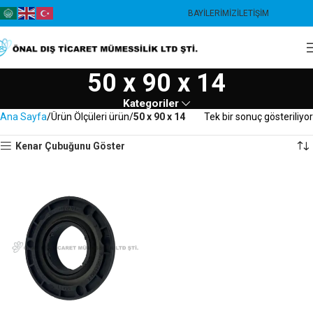
BAYILERIMIZ
İLETIŞIM
50 x 90 x 14
Kategoriler
Ana Sayfa
Ürün Ölçüleri ürün
50 x 90 x 14
Tek bir sonuç gösteriliyor
Kenar Çubuğunu Göster