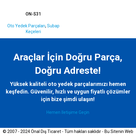
ON-S31
Oto Yedek Parçaları
,
Subap
Keçeleri
Araçlar İçin Doğru Parça,
Doğru Adreste!
Yüksek kaliteli oto yedek parçalarımızı hemen
keşfedin. Güvenilir, hızlı ve uygun fiyatlı çözümler
için bize
şimdi ulaşın!
Hemen İletişime Geçin
© 2007 - 2024 Önal Dış Ticaret - Tüm hakları saklıdır - Bu Sitenin Web