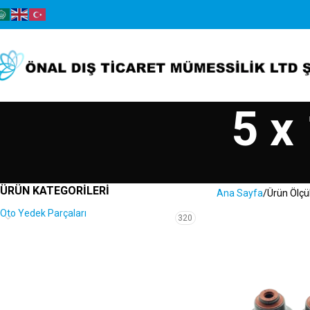
5 x
ÜRÜN KATEGORILERI
Ana Sayfa
Ürün Ölçü
Oto Yedek Parçaları
320