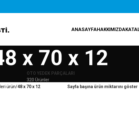
ANASAYFA
HAKKIMIZDA
KATA
48 x 70 x 12
OTO YEDEK PARÇALARI
320 Ürünler
leri ürün
48 x 70 x 12
Sayfa başına ürün miktarını göster