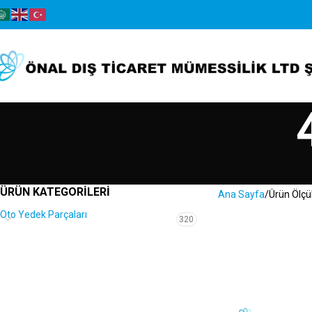
ÜRÜN KATEGORILERI
Ana Sayfa
Ürün Ölçü
Oto Yedek Parçaları
320