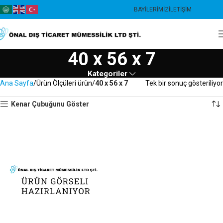
BAYILERIMIZ
İLETIŞIM
40 x 56 x 7
Kategoriler
Ana Sayfa
Ürün Ölçüleri ürün
40 x 56 x 7
Tek bir sonuç gösteriliyor
Kenar Çubuğunu Göster