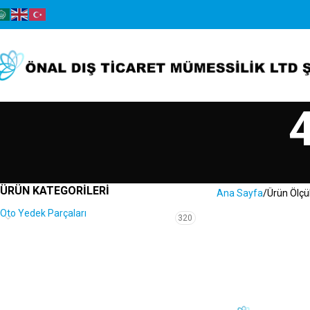
4
ÜRÜN KATEGORILERI
Ana Sayfa
Ürün Ölçü
Oto Yedek Parçaları
320