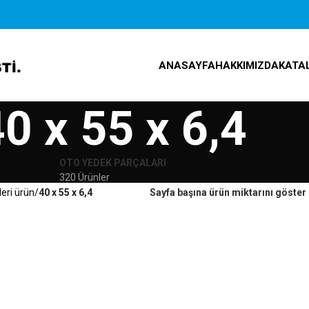
ANASAYFA
HAKKIMIZDA
KATA
0 x 55 x 6,4
OTO YEDEK PARÇALARI
320 Ürünler
leri ürün
40 x 55 x 6,4
Sayfa başına ürün miktarını göster