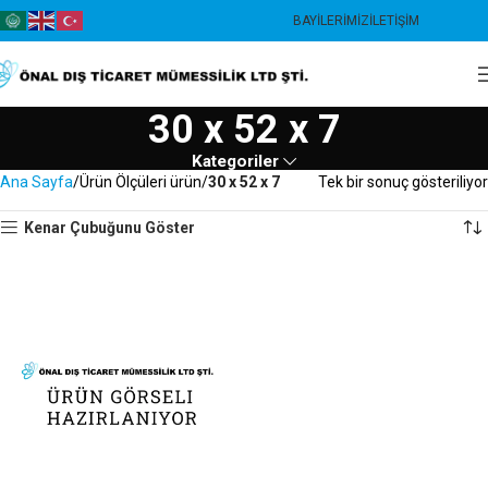
BAYILERIMIZ
İLETIŞIM
30 x 52 x 7
Kategoriler
Ana Sayfa
Ürün Ölçüleri ürün
30 x 52 x 7
Tek bir sonuç gösteriliyor
Kenar Çubuğunu Göster