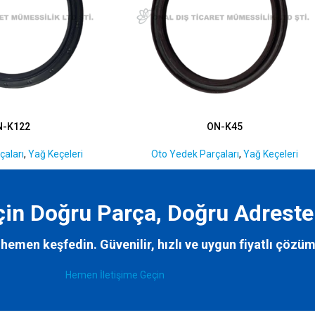
N-K122
ON-K45
çaları
,
Yağ Keçeleri
Oto Yedek Parçaları
,
Yağ Keçeleri
İçin Doğru Parça, Doğru Adreste
hemen keşfedin. Güvenilir, hızlı ve uygun fiyatlı çözüm
Hemen İletişime Geçin