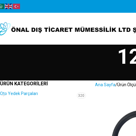
1
ÜRÜN KATEGORILERI
Ana Sayfa
Ürün Ölçü
Oto Yedek Parçaları
320