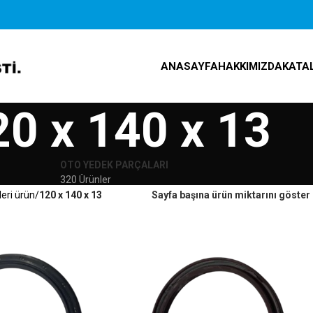
ANASAYFA
HAKKIMIZDA
KATA
20 x 140 x 13
OTO YEDEK PARÇALARI
320 Ürünler
leri ürün
120 x 140 x 13
Sayfa başına ürün miktarını göster