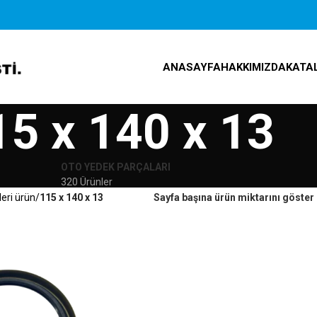
ANASAYFA
HAKKIMIZDA
KATA
15 x 140 x 13
OTO YEDEK PARÇALARI
320 Ürünler
leri ürün
115 x 140 x 13
Sayfa başına ürün miktarını göster