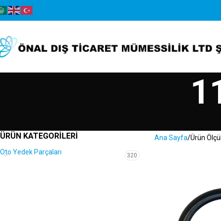
1
ÜRÜN KATEGORILERI
Ana Sayfa
Ürün Ölçü
Oto Yedek Parçaları
320