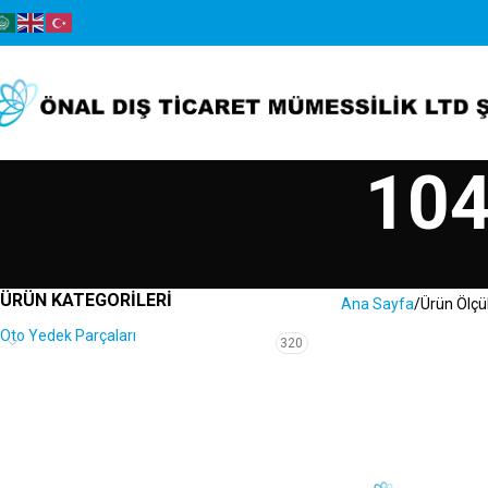
104
ÜRÜN KATEGORILERI
Ana Sayfa
Ürün Ölçü
Oto Yedek Parçaları
320