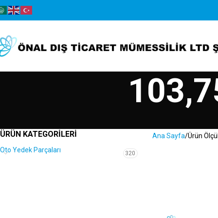
103,7
ÜRÜN KATEGORILERI
Ana Sayfa
Ürün Ölçü
Oto Yedek Parçaları
320