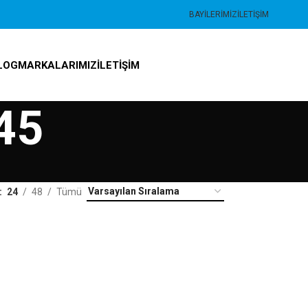
BAYILERIMIZ
İLETIŞIM
LOG
MARKALARIMIZ
İLETIŞIM
45
24
48
Tümü