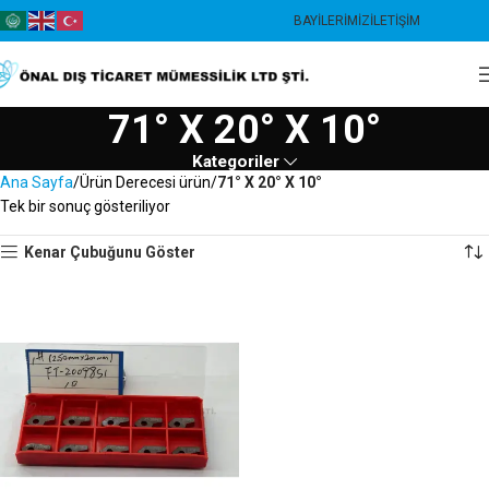
BAYILERIMIZ
İLETIŞIM
71° X 20° X 10°
Kategoriler
Ana Sayfa
Ürün Derecesi ürün
71° X 20° X 10°
Tek bir sonuç gösteriliyor
Kenar Çubuğunu Göster